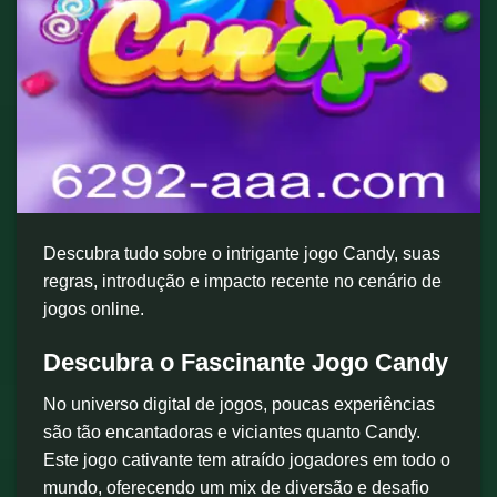
Descubra tudo sobre o intrigante jogo Candy, suas
regras, introdução e impacto recente no cenário de
jogos online.
Descubra o Fascinante Jogo Candy
No universo digital de jogos, poucas experiências
são tão encantadoras e viciantes quanto Candy.
Este jogo cativante tem atraído jogadores em todo o
mundo, oferecendo um mix de diversão e desafio