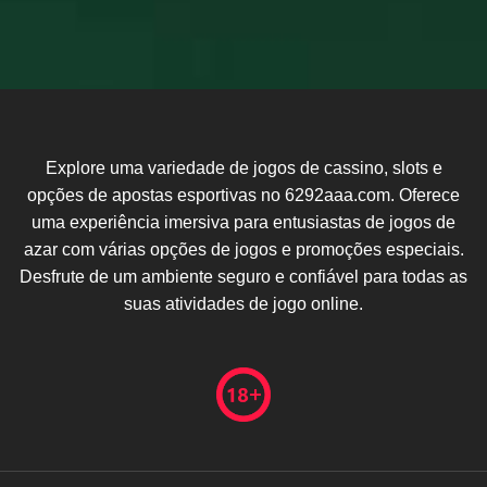
Explore uma variedade de jogos de cassino, slots e
opções de apostas esportivas no 6292aaa.com. Oferece
uma experiência imersiva para entusiastas de jogos de
azar com várias opções de jogos e promoções especiais.
Desfrute de um ambiente seguro e confiável para todas as
suas atividades de jogo online.