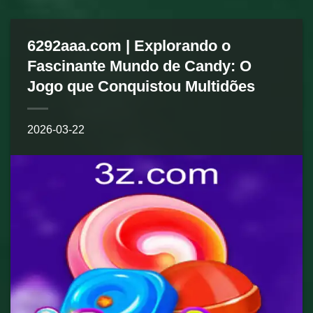
6292aaa.com | Explorando o
Fascinante Mundo de Candy: O
Jogo que Conquistou Multidões
2026-03-22