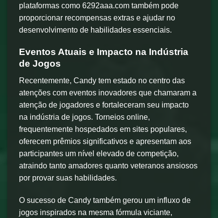
plataformas como 6292aaa.com também pode
proporcionar recompensas extras e ajudar no
desenvolvimento de habilidades essenciais.
Eventos Atuais e Impacto na Indústria
de Jogos
Recentemente, Candy tem estado no centro das
atenções com eventos inovadores que chamaram a
atenção de jogadores e fortaleceram seu impacto
na indústria de jogos. Torneios online,
frequentemente hospedados em sites populares,
oferecem prêmios significativos e apresentam aos
participantes um nível elevado de competição,
atraindo tanto amadores quanto veteranos ansiosos
por provar suas habilidades.
O sucesso de Candy também gerou um influxo de
jogos inspirados na mesma fórmula viciante,