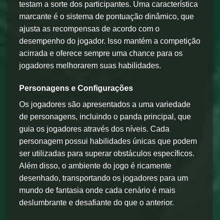
testam a sorte dos participantes. Uma característica
marcante é o sistema de pontuação dinâmico, que
ajusta as recompensas de acordo com o
desempenho do jogador. Isso mantém a competição
acirrada e oferece sempre uma chance para os
jogadores melhorarem suas habilidades.
Personagens e Configurações
Os jogadores são apresentados a uma variedade
de personagens, incluindo o panda principal, que
guia os jogadores através dos níveis. Cada
personagem possui habilidades únicas que podem
ser utilizadas para superar obstáculos específicos.
Além disso, o ambiente do jogo é ricamente
desenhado, transportando os jogadores para um
mundo de fantasia onde cada cenário é mais
deslumbrante e desafiante do que o anterior.