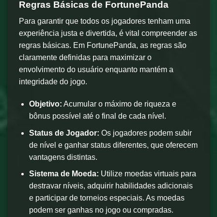
Regras Básicas de FortunePanda
Para garantir que todos os jogadores tenham uma
experiência justa e divertida, é vital compreender as
regras básicas. Em FortunePanda, as regras são
claramente definidas para maximizar o
envolvimento do usuário enquanto mantém a
integridade do jogo.
Objetivo:
Acumular o máximo de riqueza e
bônus possível até o final de cada nível.
Status de Jogador:
Os jogadores podem subir
de nível e ganhar status diferentes, que oferecem
vantagens distintas.
Sistema de Moeda:
Utilize moedas virtuais para
destravar níveis, adquirir habilidades adicionais
e participar de torneios especiais. As moedas
podem ser ganhas no jogo ou compradas.