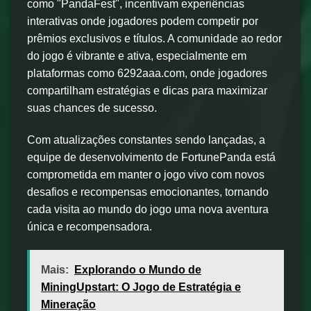
como "PandaFest", incentivam experiências
interativas onde jogadores podem competir por
prêmios exclusivos e títulos. A comunidade ao redor
do jogo é vibrante e ativa, especialmente em
plataformas como 6292aaa.com, onde jogadores
compartilham estratégias e dicas para maximizar
suas chances de sucesso.
Com atualizações constantes sendo lançadas, a
equipe de desenvolvimento de FortunePanda está
comprometida em manter o jogo vivo com novos
desafios e recompensas emocionantes, tornando
cada visita ao mundo do jogo uma nova aventura
única e recompensadora.
Mais:
Explorando o Mundo de
MiningUpstart: O Jogo de Estratégia e
Mineração