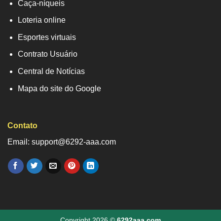
Caça-níqueis
Loteria online
Esportes virtuais
Contrato Usuário
Central de Notícias
Mapa do site do Google
Contato
Email: support@6292-aaa.com
Copyright 2026 ©
6292aaa.com