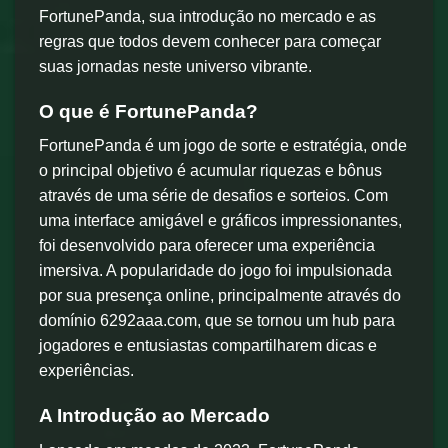
FortunePanda, sua introdução no mercado e as
regras que todos devem conhecer para começar
suas jornadas neste universo vibrante.
O que é FortunePanda?
FortunePanda é um jogo de sorte e estratégia, onde
o principal objetivo é acumular riquezas e bônus
através de uma série de desafios e sorteios. Com
uma interface amigável e gráficos impressionantes,
foi desenvolvido para oferecer uma experiência
imersiva. A popularidade do jogo foi impulsionada
por sua presença online, principalmente através do
domínio 6292aaa.com, que se tornou um hub para
jogadores e entusiastas compartilharem dicas e
experiências.
A Introdução ao Mercado