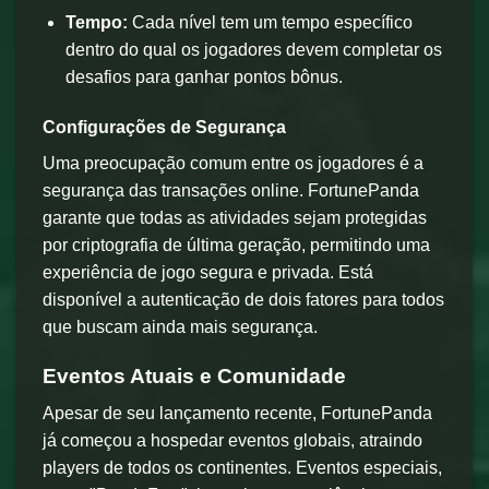
Tempo:
Cada nível tem um tempo específico
dentro do qual os jogadores devem completar os
desafios para ganhar pontos bônus.
Configurações de Segurança
Uma preocupação comum entre os jogadores é a
segurança das transações online. FortunePanda
garante que todas as atividades sejam protegidas
por criptografia de última geração, permitindo uma
experiência de jogo segura e privada. Está
disponível a autenticação de dois fatores para todos
que buscam ainda mais segurança.
Eventos Atuais e Comunidade
Apesar de seu lançamento recente, FortunePanda
já começou a hospedar eventos globais, atraindo
players de todos os continentes. Eventos especiais,