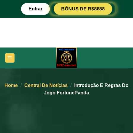
Ir
Entrar
BÔNUS DE R$8888
para
o
conteúdo
Home
/
Central De Notícias
/
Introdução E Regras Do
Jogo FortunePanda