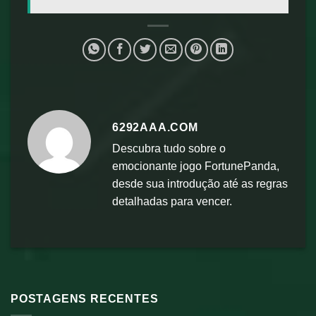
6292AAA.COM
Descubra tudo sobre o
emocionante jogo FortunePanda,
desde sua introdução até as regras
detalhadas para vencer.
POSTAGENS RECENTES