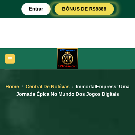
Ir
BÔNUS DE R$8888
Entrar
para
o
conteúdo
Home
/
Central De Notícias
/
ImmortalEmpress: Uma
Jornada Épica No Mundo Dos Jogos Digitais