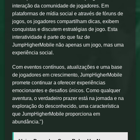
interação da comunidade de jogadores. Em
plataformas de mídia social e através de fóruns de
jogos, os jogadores compartilham dicas, exibem
conquistas e discutem estratégias de jogo. Esta
interatividade é parte do que faz de
JumpHigherMobile não apenas um jogo, mas uma
experiência social.
Com eventos contínuos, atualizações e uma base
de jogadores em crescimento, JumpHigherMobile
promete continuar a oferecer experiências
emocionantes e desafios únicos. Como qualquer
aventura, o verdadeiro prazer está na jornada e na
exploração do desconhecido, uma característica
que JumpHigherMobile proporciona em
abundância."}