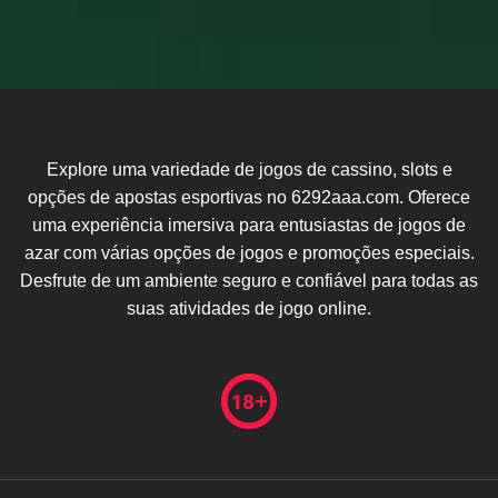
Explore uma variedade de jogos de cassino, slots e
opções de apostas esportivas no 6292aaa.com. Oferece
uma experiência imersiva para entusiastas de jogos de
azar com várias opções de jogos e promoções especiais.
Desfrute de um ambiente seguro e confiável para todas as
suas atividades de jogo online.