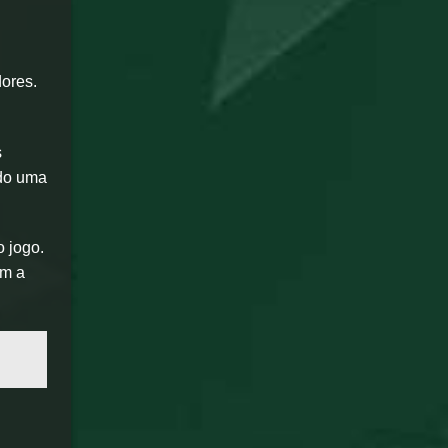
ores.
s
ndo uma
o jogo.
em a