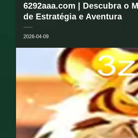
6292aaa.com | Descubra o 
de Estratégia e Aventura
2026-04-09