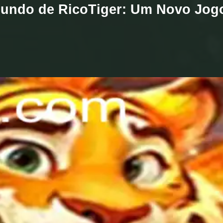
Mundo de RicoTiger: Um Novo Jog