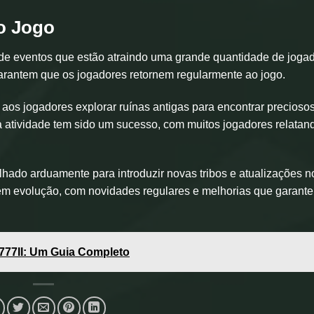
no Jogo
e eventos que estão atraindo uma grande quantidade de jogad
arantem que os jogadores retornem regularmente ao jogo.
aos jogadores explorar ruínas antigas para encontrar precioso
a atividade tem sido um sucesso, com muitos jogadores relata
lhado arduamente para introduzir novas tribos e atualizações n
em evolução, com novidades regulares e melhorias que garant
777II: Um Guia Completo