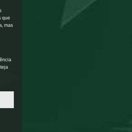
s
s que
a, mas
lência
teja